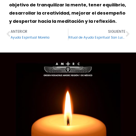
objetivo de tranquilizar la mente, tener equilibrio,
desarrollar la creatividad, mejorar el desempeño
y despertar hacia la meditación y la reflexión.
ANTERIOR
SIGUIENTE
Ant
Si
Ayuda Espiritual Morelia
Ritual de Ayuda Espiritual San Luis Potosí