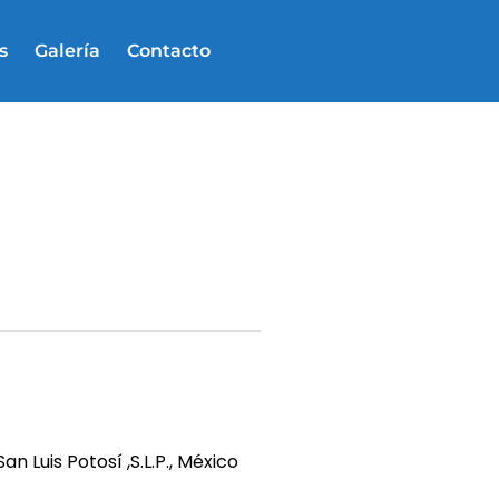
s
Galería
Contacto
n Luis Potosí ,S.L.P., México