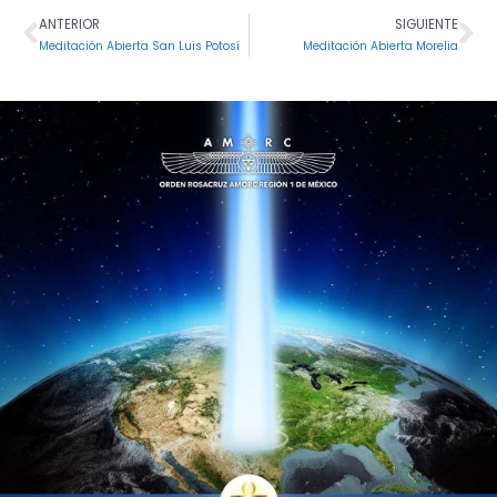
ANTERIOR
SIGUIENTE
Ant
Si
Meditación Abierta San Luis Potosí
Meditación Abierta Morelia